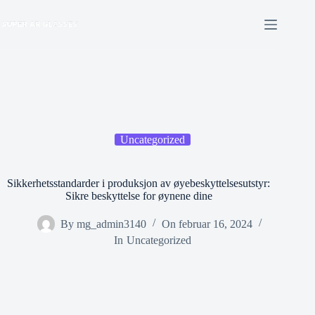
Hopp
til
innholdet
Uncategorized
Sikkerhetsstandarder i produksjon av øyebeskyttelsesutstyr:
Sikre beskyttelse for øynene dine
By
mg_admin3140
On
februar 16, 2024
In
Uncategorized