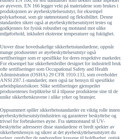
etablert EN 166, en sett standarder som dekker ulike aspekter
av øyevern. EN 166 legger vekt på materialene som brukes i
produksjonen av øyebeskyttelsesutstyr, for eksempel
polykarbonat, som gir støtmotstand og fleksibilitet. Denne
standarden sikrer også at øyebeskyttelsesutstyret testes og
godkjennes for fysisk robusthet og motstand mot ulike
miljøforhold, inkludert ekstreme temperaturer og fuktighet.
Utover disse hovedsakelige sikkerhetsstandardene, oppnår
mange produsenter av øyebeskyttelsesutstyr også
sertifiseringer som er spesifikke for deres respektive markeder.
For eksempel har sikkerhetsbriller designet for industriell bruk
ofte sertifiseringer som Occupational Safety and Health
Administration (OSHA) 29 CFR 1910.133, som overholder
ANSI Z87.1-standarder, men også tar hensyn til spesifikke
arbeidsplassrisikoer. Slike sertifiseringer gjenspeiler
produsentenes forpliktelse til å tilpasse produktene sine til de
unike sikkerhetskravene i ulike yrker og bransjer.
Oppsummert spiller sikkerhetsstandarder en viktig rolle innen
øyebeskyttelsesutstyrindustrien og garanterer beskyttelse og
trivsel for forbrukernes øyne. Fra støtmotstand til UV-
beskyttelse adresserer disse standardene et bredt spekter av
sikkerhetshensyn og sikrer at det øyebeskyttelsesutstyret du
velger, oppfyller de nødvendige kravene til holdbarhet, optisk