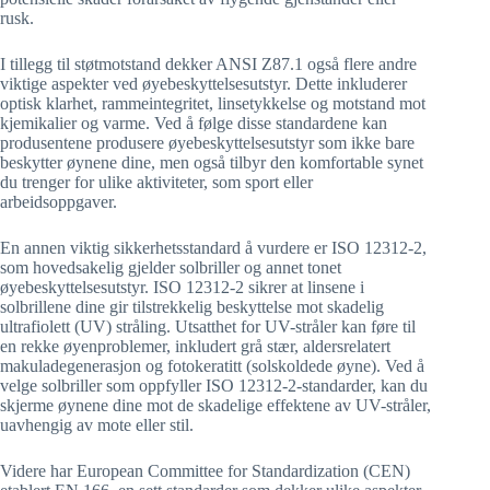
rusk.
I tillegg til støtmotstand dekker ANSI Z87.1 også flere andre
viktige aspekter ved øyebeskyttelsesutstyr. Dette inkluderer
optisk klarhet, rammeintegritet, linsetykkelse og motstand mot
kjemikalier og varme. Ved å følge disse standardene kan
produsentene produsere øyebeskyttelsesutstyr som ikke bare
beskytter øynene dine, men også tilbyr den komfortable synet
du trenger for ulike aktiviteter, som sport eller
arbeidsoppgaver.
En annen viktig sikkerhetsstandard å vurdere er ISO 12312-2,
som hovedsakelig gjelder solbriller og annet tonet
øyebeskyttelsesutstyr. ISO 12312-2 sikrer at linsene i
solbrillene dine gir tilstrekkelig beskyttelse mot skadelig
ultrafiolett (UV) stråling. Utsatthet for UV-stråler kan føre til
en rekke øyenproblemer, inkludert grå stær, aldersrelatert
makuladegenerasjon og fotokeratitt (solskoldede øyne). Ved å
velge solbriller som oppfyller ISO 12312-2-standarder, kan du
skjerme øynene dine mot de skadelige effektene av UV-stråler,
uavhengig av mote eller stil.
Videre har European Committee for Standardization (CEN)