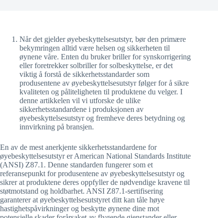
Når det gjelder øyebeskyttelsesutstyr, bør den primære
bekymringen alltid være helsen og sikkerheten til
øynene våre. Enten du bruker briller for synskorrigering
eller foretrekker solbriller for solbeskyttelse, er det
viktig å forstå de sikkerhetsstandarder som
produsentene av øyebeskyttelsesutstyr følger for å sikre
kvaliteten og påliteligheten til produktene du velger. I
denne artikkelen vil vi utforske de ulike
sikkerhetsstandardene i produksjonen av
øyebeskyttelsesutstyr og fremheve deres betydning og
innvirkning på bransjen.
En av de mest anerkjente sikkerhetsstandardene for
øyebeskyttelsesutstyr er American National Standards Institute
(ANSI) Z87.1. Denne standarden fungerer som et
referansepunkt for produsentene av øyebeskyttelsesutstyr og
sikrer at produktene deres oppfyller de nødvendige kravene til
støtmotstand og holdbarhet. ANSI Z87.1-sertifisering
garanterer at øyebeskyttelsesutstyret ditt kan tåle høye
hastighetspåvirkninger og beskytte øynene dine mot
potensielle skader forårsaket av flygende gjenstander eller