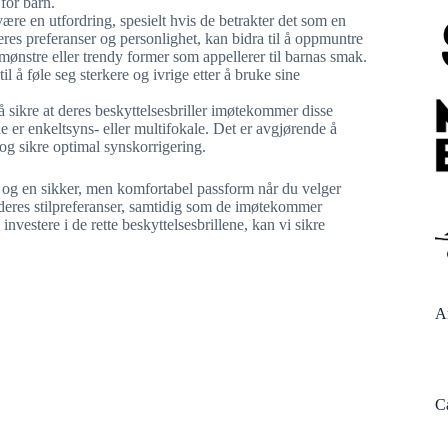
for barn.
 være en utfordring, spesielt hvis de betrakter det som en
eres preferanser og personlighet, kan bidra til å oppmuntre
nstre eller trendy former som appellerer til barnas smak.
 å føle seg sterkere og ivrige etter å bruke sine
 å sikre at deres beskyttelsesbriller imøtekommer disse
e er enkeltsyns- eller multifokale. Det er avgjørende å
t og sikre optimal synskorrigering.
se og en sikker, men komfortabel passform når du velger
l deres stilpreferanser, samtidig som de imøtekommer
investere i de rette beskyttelsesbrillene, kan vi sikre
A
C