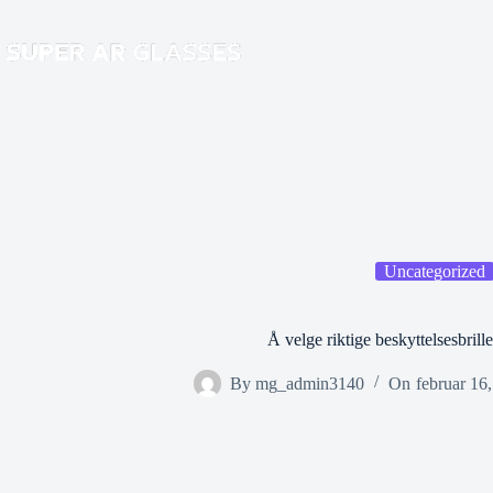
Hopp
til
innholdet
Uncategorized
Å velge riktige beskyttelsesbrille
By
mg_admin3140
On
februar 16