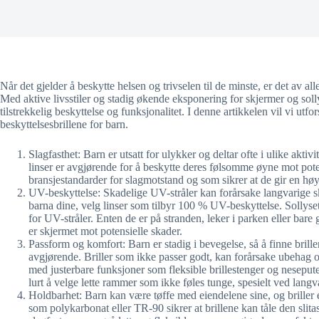
Når det gjelder å beskytte helsen og trivselen til de minste, er det av all
Med aktive livsstiler og stadig økende eksponering for skjermer og sollys
tilstrekkelig beskyttelse og funksjonalitet. I denne artikkelen vil vi utf
beskyttelsesbrillene for barn.
Slagfasthet: Barn er utsatt for ulykker og deltar ofte i ulike aktivi
linser er avgjørende for å beskytte deres følsomme øyne mot poten
bransjestandarder for slagmotstand og som sikrer at de gir en høy 
UV-beskyttelse: Skadelige UV-stråler kan forårsake langvarige skad
barna dine, velg linser som tilbyr 100 % UV-beskyttelse. Sollyset
for UV-stråler. Enten de er på stranden, leker i parken eller bare
er skjermet mot potensielle skader.
Passform og komfort: Barn er stadig i bevegelse, så å finne brill
avgjørende. Briller som ikke passer godt, kan forårsake ubehag o
med justerbare funksjoner som fleksible brillestenger og nesepute
lurt å velge lette rammer som ikke føles tunge, spesielt ved langv
Holdbarhet: Barn kan være tøffe med eiendelene sine, og briller
som polykarbonat eller TR-90 sikrer at brillene kan tåle den slitas