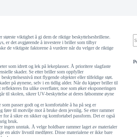
I
er største viktighet å gi dem de riktige beskyttelsesbrillene.
re
, er det avgjørende å investere i briller som tilbyr
orske de viktigste faktorene å vurdere når du velger de riktige
P
teter som idrett og lek på lekeplasser. Å prioritere slagfaste
sielle skader. Se etter briller som oppfyller
beskyttelsesnivå mot flygende objekter eller tilfeldige støt.
er på øynene, selv i en tidlig alder. Når du kjøper briller til
 reflekteres fra ulike overflater, noe som øker eksponeringen
 går til skolen, sikrer UV-beskyttelse at deres følsomme øyne
er som passer godt og er komfortable å ha på seg er
g føre til motvilje mot å bruke dem jevnlig. Se etter rammer
r for å sikre en sikker og komfortabel passform. Det er også
arig bruk.
 er ingen unntak. Å velge holdbare rammer laget av materialer
je en aktiv livsstil medfører. Disse materialene er ikke bare