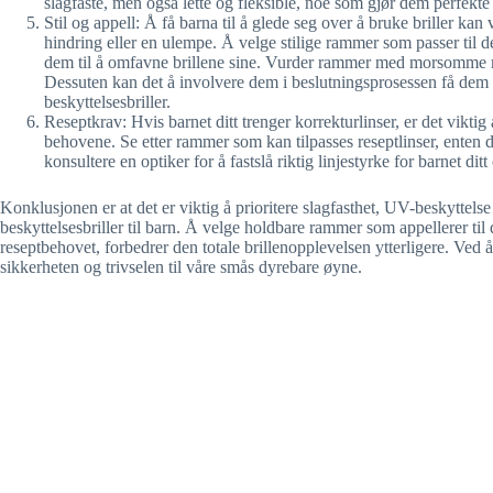
slagfaste, men også lette og fleksible, noe som gjør dem perfekte 
Stil og appell: Å få barna til å glede seg over å bruke briller kan
hindring eller en ulempe. Å velge stilige rammer som passer til d
dem til å omfavne brillene sine. Vurder rammer med morsomme mø
Dessuten kan det å involvere dem i beslutningsprosessen få dem til
beskyttelsesbriller.
Reseptkrav: Hvis barnet ditt trenger korrekturlinser, er det viktig
behovene. Se etter rammer som kan tilpasses reseptlinser, enten d
konsultere en optiker for å fastslå riktig linjestyrke for barnet dit
Konklusjonen er at det er viktig å prioritere slagfasthet, UV-beskyttel
beskyttelsesbriller til barn. Å velge holdbare rammer som appellerer ti
reseptbehovet, forbedrer den totale brillenopplevelsen ytterligere. Ved å 
sikkerheten og trivselen til våre smås dyrebare øyne.