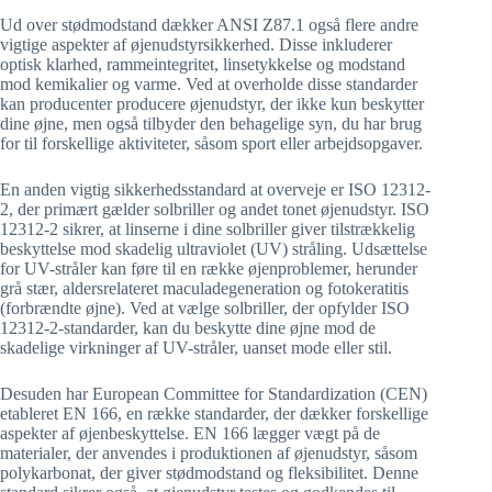
Ud over stødmodstand dækker ANSI Z87.1 også flere andre
vigtige aspekter af øjenudstyrsikkerhed. Disse inkluderer
optisk klarhed, rammeintegritet, linsetykkelse og modstand
mod kemikalier og varme. Ved at overholde disse standarder
kan producenter producere øjenudstyr, der ikke kun beskytter
dine øjne, men også tilbyder den behagelige syn, du har brug
for til forskellige aktiviteter, såsom sport eller arbejdsopgaver.
En anden vigtig sikkerhedsstandard at overveje er ISO 12312-
2, der primært gælder solbriller og andet tonet øjenudstyr. ISO
12312-2 sikrer, at linserne i dine solbriller giver tilstrækkelig
beskyttelse mod skadelig ultraviolet (UV) stråling. Udsættelse
for UV-stråler kan føre til en række øjenproblemer, herunder
grå stær, aldersrelateret maculadegeneration og fotokeratitis
(forbrændte øjne). Ved at vælge solbriller, der opfylder ISO
12312-2-standarder, kan du beskytte dine øjne mod de
skadelige virkninger af UV-stråler, uanset mode eller stil.
Desuden har European Committee for Standardization (CEN)
etableret EN 166, en række standarder, der dækker forskellige
aspekter af øjenbeskyttelse. EN 166 lægger vægt på de
materialer, der anvendes i produktionen af øjenudstyr, såsom
polykarbonat, der giver stødmodstand og fleksibilitet. Denne