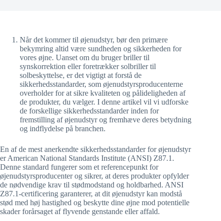
Når det kommer til øjenudstyr, bør den primære
bekymring altid være sundheden og sikkerheden for
vores øjne. Uanset om du bruger briller til
synskorrektion eller foretrækker solbriller til
solbeskyttelse, er det vigtigt at forstå de
sikkerhedsstandarder, som øjenudstyrsproducenterne
overholder for at sikre kvaliteten og pålideligheden af
de produkter, du vælger. I denne artikel vil vi udforske
de forskellige sikkerhedsstandarder inden for
fremstilling af øjenudstyr og fremhæve deres betydning
og indflydelse på branchen.
En af de mest anerkendte sikkerhedsstandarder for øjenudstyr
er American National Standards Institute (ANSI) Z87.1.
Denne standard fungerer som et referencepunkt for
øjenudstyrsproducenter og sikrer, at deres produkter opfylder
de nødvendige krav til stødmodstand og holdbarhed. ANSI
Z87.1-certificering garanterer, at dit øjenudstyr kan modstå
stød med høj hastighed og beskytte dine øjne mod potentielle
skader forårsaget af flyvende genstande eller affald.