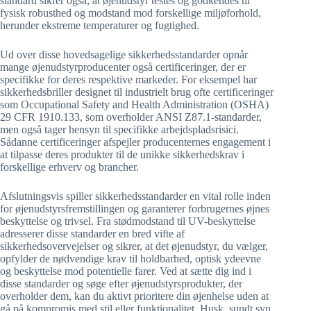
standard sikrer også, at øjenudstyr testes og godkendes til
fysisk robusthed og modstand mod forskellige miljøforhold,
herunder ekstreme temperaturer og fugtighed.
Ud over disse hovedsagelige sikkerhedsstandarder opnår
mange øjenudstyrproducenter også certificeringer, der er
specifikke for deres respektive markeder. For eksempel har
sikkerhedsbriller designet til industrielt brug ofte certificeringer
som Occupational Safety and Health Administration (OSHA)
29 CFR 1910.133, som overholder ANSI Z87.1-standarder,
men også tager hensyn til specifikke arbejdspladsrisici.
Sådanne certificeringer afspejler producenternes engagement i
at tilpasse deres produkter til de unikke sikkerhedskrav i
forskellige erhverv og brancher.
Afslutningsvis spiller sikkerhedsstandarder en vital rolle inden
for øjenudstyrsfremstillingen og garanterer forbrugernes øjnes
beskyttelse og trivsel. Fra stødmodstand til UV-beskyttelse
adresserer disse standarder en bred vifte af
sikkerhedsovervejelser og sikrer, at det øjenudstyr, du vælger,
opfylder de nødvendige krav til holdbarhed, optisk ydeevne
og beskyttelse mod potentielle farer. Ved at sætte dig ind i
disse standarder og søge efter øjenudstyrsprodukter, der
overholder dem, kan du aktivt prioritere din øjenhelse uden at
gå på kompromis med stil eller funktionalitet. Husk, sundt syn